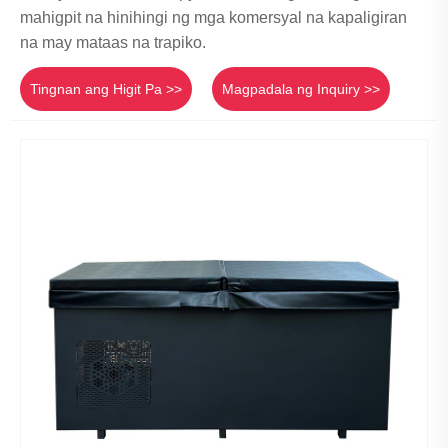
mahigpit na hinihingi ng mga komersyal na kapaligiran
na may mataas na trapiko.
Tingnan ang Higit Pa >>
Magpadala ng Inquiry >>