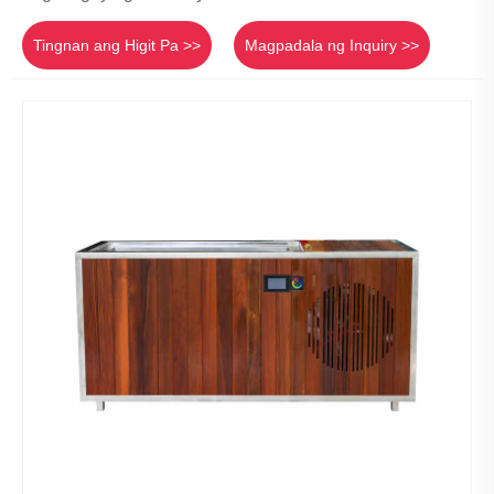
Tingnan ang Higit Pa >>
Magpadala ng Inquiry >>