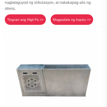
nagtataguyod ng sirkulasyon, at nakakapag-alis ng
stress.
Tingnan ang Higit Pa >>
Magpadala ng Inquiry >>