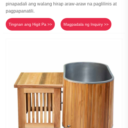
pinapadali ang walang hirap araw-araw na paglilinis at
pagpapanatili.
Tingnan ang Higit Pa >>
Magpadala ng Inquiry >>