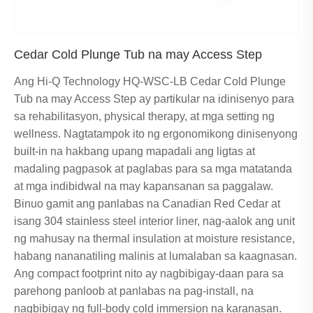
Cedar Cold Plunge Tub na may Access Step
Ang Hi-Q Technology HQ-WSC-LB Cedar Cold Plunge
Tub na may Access Step ay partikular na idinisenyo para
sa rehabilitasyon, physical therapy, at mga setting ng
wellness. Nagtatampok ito ng ergonomikong dinisenyong
built-in na hakbang upang mapadali ang ligtas at
madaling pagpasok at paglabas para sa mga matatanda
at mga indibidwal na may kapansanan sa paggalaw.
Binuo gamit ang panlabas na Canadian Red Cedar at
isang 304 stainless steel interior liner, nag-aalok ang unit
ng mahusay na thermal insulation at moisture resistance,
habang nananatiling malinis at lumalaban sa kaagnasan.
Ang compact footprint nito ay nagbibigay-daan para sa
parehong panloob at panlabas na pag-install, na
nagbibigay ng full-body cold immersion na karanasan.