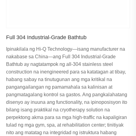
Full 304 Industrial-Grade Bathtub
Ipinakilala ng Hi-Q Technology—isang manufacturer na
nakabase sa China—ang Full 304 Industrial-Grade
Bathtub ay nagtatampok ng all-304 stainless steel
construction na inengineered para sa katatagan at tibay,
habang sabay na tinutugunan ang mga kritikal na
pangangailangan ng pamamahala sa kalinisan at
pangmatagalang kontrol sa gastos. Ang pangkalahatang
disenyo ay inuuna ang functionality, na ipinoposisyon ito
bilang isang praktikal na cryotherapy solution na
perpektong akma para sa mga high-traffic na kapaligiran
tulad ng mga gym, spa, at rehabilitation center; tinitiyak
nito ang matatag na integridad ng istruktura habang