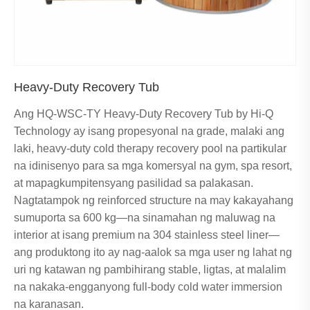
Heavy-Duty Recovery Tub
Ang HQ-WSC-TY Heavy-Duty Recovery Tub by Hi-Q
Technology ay isang propesyonal na grade, malaki ang
laki, heavy-duty cold therapy recovery pool na partikular
na idinisenyo para sa mga komersyal na gym, spa resort,
at mapagkumpitensyang pasilidad sa palakasan.
Nagtatampok ng reinforced structure na may kakayahang
sumuporta sa 600 kg—na sinamahan ng maluwag na
interior at isang premium na 304 stainless steel liner—
ang produktong ito ay nag-aalok sa mga user ng lahat ng
uri ng katawan ng pambihirang stable, ligtas, at malalim
na nakaka-engganyong full-body cold water immersion
na karanasan.