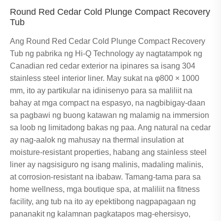
Round Red Cedar Cold Plunge Compact Recovery
Tub
Ang Round Red Cedar Cold Plunge Compact Recovery
Tub ng pabrika ng Hi-Q Technology ay nagtatampok ng
Canadian red cedar exterior na ipinares sa isang 304
stainless steel interior liner. May sukat na φ800 × 1000
mm, ito ay partikular na idinisenyo para sa maliliit na
bahay at mga compact na espasyo, na nagbibigay-daan
sa pagbawi ng buong katawan ng malamig na immersion
sa loob ng limitadong bakas ng paa. Ang natural na cedar
ay nag-aalok ng mahusay na thermal insulation at
moisture-resistant properties, habang ang stainless steel
liner ay nagsisiguro ng isang malinis, madaling malinis,
at corrosion-resistant na ibabaw. Tamang-tama para sa
home wellness, mga boutique spa, at maliliit na fitness
facility, ang tub na ito ay epektibong nagpapagaan ng
pananakit ng kalamnan pagkatapos mag-ehersisyo,