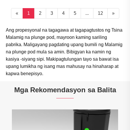
«
1
2
3
4
5
...
12
»
Ang propesyonal na tagagawa at tagapagtustos ng Tsina
Malamig na plunge pod, mayroon kaming sariling
pabrika. Maligayang pagdating upang bumili ng Malamig
na plunge pod mula sa amin. Bibigyan ka namin ng
kasiya -siyang sipi. Makipagtulungan tayo sa bawat isa
upang lumikha ng isang mas mahusay na hinaharap at
kapwa benepisyo.
Mga Rekomendasyon sa Balita