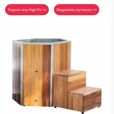
Tingnan ang Higit Pa >>
Magpadala ng Inquiry >>